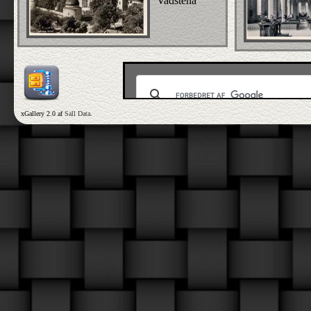
Vadstena
xGallery 2.0 af
Sall Data
.