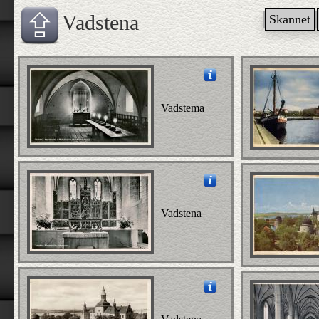
Vadstena
Skannet
Vadstema
Vadstena